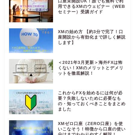
口座未開設OK！誰でも無料で利
用できるXMのウェビナー（WEB
セミナー）受講ガイド
XMの始め方 【約3分で完了！口
座開設から有効化まで詳しく解説
します】
＜2021年3月更新＞海外FXは怖
くない！XMのメリットとデメリ
ットを徹底解説！
これからFXを始めるには何が必
要？失敗しないために必要なも
の・知っておくべきことをまとめ
ました
XMゼロ口座（ZERO口座）を使
いこなそう！特徴から口座の使い
分けまでわかりやすく解説！