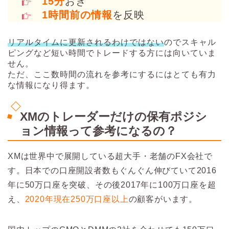
15分
おき
1時間前の情報
を反映
リアルタイムに更新されるわけではない
のでスキャル
ピングなど短い時間でトレードする方には向いていま
せん。
ただ、ここ数時間の流れを参考にするにはとても有力
な情報になり得ます。
XMのトレーダーだけの保有ポジシ
ョン情報って参考になるの？
XMは世界中で展開している超大手・老舗のFX会社で
す。日本での口座開設者数もぐんぐん伸びていて2016
年に50万口座を突破、その後2017年に100万口座を超
え、
2020年現在250万口座以上
の顧客がいます。