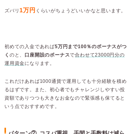
1万円
ズバリ
くらいがちょうどいいかなと思います。
初めての入金であれば
5万円まで100％のボーナスがつ
く
のと、
口座開設のボーナス
で
合わせて23000円分の
運用資金
になります。
これだけあれば1000通貨で運用しても十分経験を積め
るはずです。また、初心者でもチャレンジしやすい投
資額でありつつも大きなお金なので緊張感も保てると
いう点でおすすめです。
パターン② コスパ重視。手間と手数料は減ら